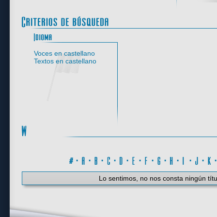
Idioma
Voces en castellano
Textos en castellano
#
·
A
·
B
·
C
·
D
·
E
·
F
·
G
·
H
·
I
·
J
·
K
Lo sentimos, no nos consta ningún títu