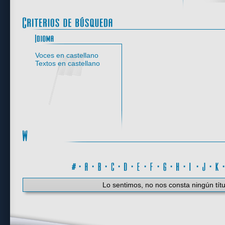
Idioma
Voces en castellano
Textos en castellano
#
·
A
·
B
·
C
·
D
·
E
·
F
·
G
·
H
·
I
·
J
·
K
Lo sentimos, no nos consta ningún títu