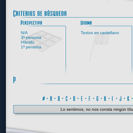
Perspectiva
N/A
Textos en castellano
3ª persona
Híbrido
1ª persona
#
·
A
·
B
·
C
·
D
·
E
·
F
·
G
·
H
·
I
·
J
·
K
Lo sentimos, no nos consta ningún títu