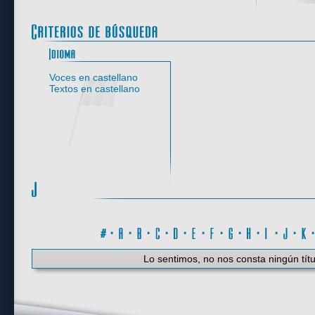
Idioma
Voces en castellano
Textos en castellano
#
·
A
·
B
·
C
·
D
·
E
·
F
·
G
·
H
·
I
·
J
·
K
Lo sentimos, no nos consta ningún títu