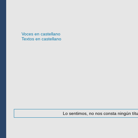
Idioma
Voces en castellano
Textos en castellano
#
·
A
·
B
·
C
·
D
·
E
·
F
·
G
·
H
·
I
·
J
·
K
Lo sentimos, no nos consta ningún títu