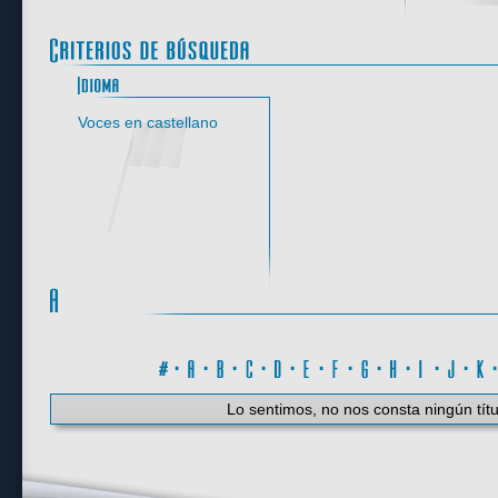
Idioma
Voces en castellano
#
·
A
·
B
·
C
·
D
·
E
·
F
·
G
·
H
·
I
·
J
·
K
Lo sentimos, no nos consta ningún títu