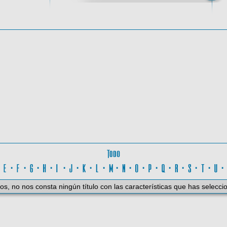
oma
Todo
D
·
E
·
F
·
G
·
H
·
I
·
J
·
K
·
L
·
M
·
N
·
O
·
P
·
Q
·
R
·
S
·
T
·
U
os, no nos consta ningún título con las características que has selecci