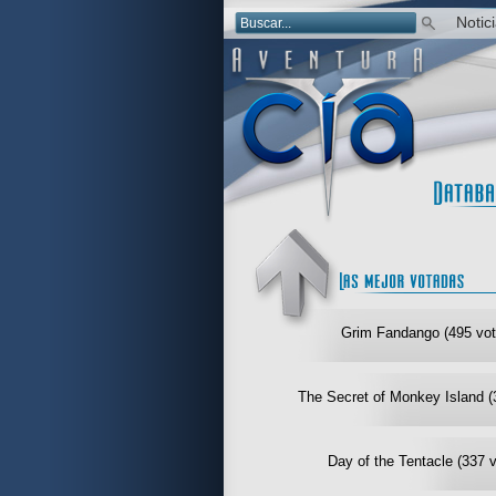
Notic
Grim Fandango (495 vot
The Secret of Monkey Island (
Day of the Tentacle (337 