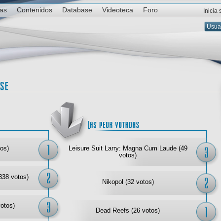
ias
Contenidos
Database
Videoteca
Foro
Inicia
Las mejor votadas
Las
os)
Leisure Suit Larry: Magna Cum Laude (49
votos)
338 votos)
Nikopol (32 votos)
votos)
Dead Reefs (26 votos)