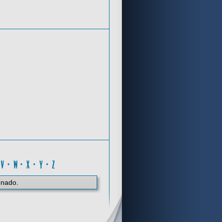
Criterios de búsqueda
M
·
V
·
W
·
X
·
Y
·
Z
onado.