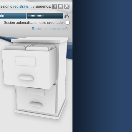
 sesión o
regístrate
… y síguenos:
Sesión automática en este ordenador:
Recordar la contraseña
Database
Aventura y CÍA
Aventuras gráficas al detalle
 peor votadas