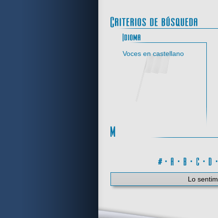
Idi
Voces en castellano
#
·
A
·
B
·
C
·
Lo sentim