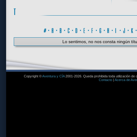
#
·
A
·
B
·
C
·
D
·
E
·
F
·
G
·
H
·
I
·
J
·
K
Lo sentimos, no nos consta ningún títu
Copyright ©
Aventura y CÍA
2001-2026. Queda prohibida toda utilización de c
Contacto
|
Acerca de Aven