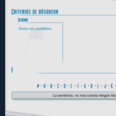
Idioma
Textos en castellano
#
·
A
·
B
·
C
·
D
·
E
·
F
·
G
·
H
·
I
·
J
·
K
Lo sentimos, no nos consta ningún títu