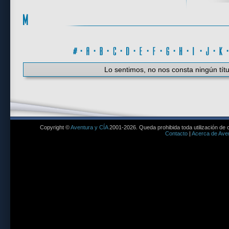
#
·
A
·
B
·
C
·
D
·
E
·
F
·
G
·
H
·
I
·
J
·
K
Lo sentimos, no nos consta ningún títu
Copyright ©
Aventura y CÍA
2001-2026. Queda prohibida toda utilización de c
Contacto
|
Acerca de Aven