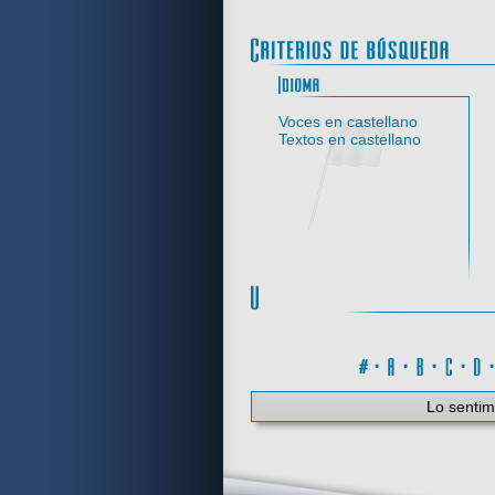
Idi
Voces en castellano
Textos en castellano
#
·
A
·
B
·
C
·
Lo sentim