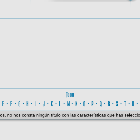
oma
Todo
D
·
E
·
F
·
G
·
H
·
I
·
J
·
K
·
L
·
M
·
N
·
O
·
P
·
Q
·
R
·
S
·
T
·
U
os, no nos consta ningún título con las características que has selecci