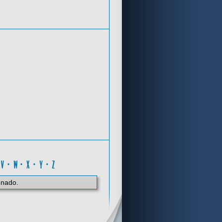
Criterios de búsqueda
U
·
V
·
W
·
X
·
Y
·
Z
onado.