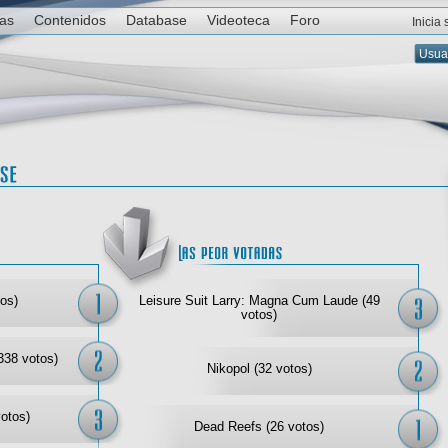
ias
Contenidos
Database
Videoteca
Foro
Inicia
Las mejor votadas
Las
os)
Leisure Suit Larry: Magna Cum Laude (49
votos)
338 votos)
Nikopol (32 votos)
votos)
Dead Reefs (26 votos)