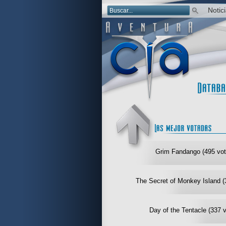
Notic
Grim Fandango (495 vot
The Secret of Monkey Island (
Day of the Tentacle (337 