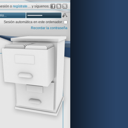
 sesión o
regístrate
… y síguenos:
Sesión automática en este ordenador:
Recordar la contraseña
Database
Aventura y CÍA
Aventuras gráficas al detalle
 peor votadas