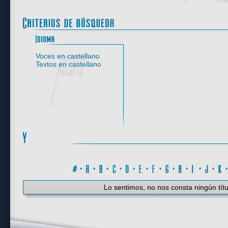
Idioma
Voces en castellano
Textos en castellano
#
·
A
·
B
·
C
·
D
·
E
·
F
·
G
·
H
·
I
·
J
·
K
Lo sentimos, no nos consta ningún títu