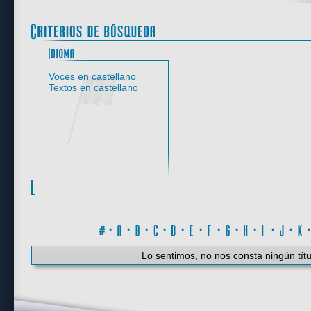
Idioma
Voces en castellano
Textos en castellano
#
·
A
·
B
·
C
·
D
·
E
·
F
·
G
·
H
·
I
·
J
·
K
Lo sentimos, no nos consta ningún títu