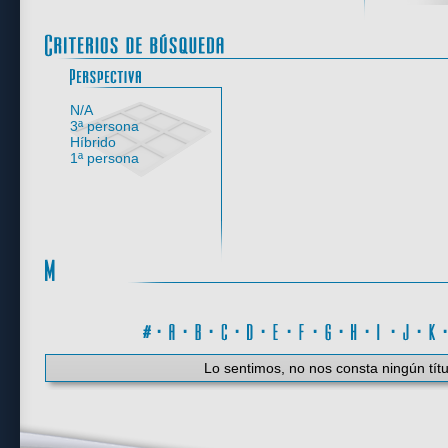
Perspectiva
N/A
3ª persona
Híbrido
1ª persona
#
·
A
·
B
·
C
·
D
·
E
·
F
·
G
·
H
·
I
·
J
·
K
Lo sentimos, no nos consta ningún títu