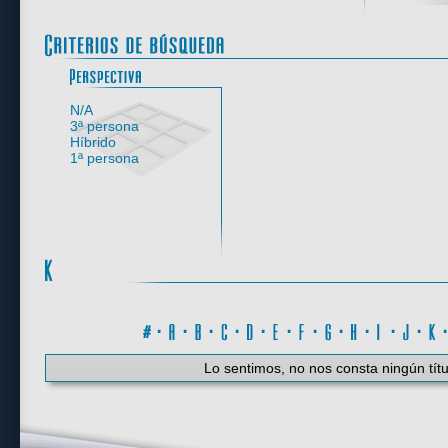
Perspectiva
N/A
3ª persona
Híbrido
1ª persona
#
·
A
·
B
·
C
·
D
·
E
·
F
·
G
·
H
·
I
·
J
·
K
Lo sentimos, no nos consta ningún títu