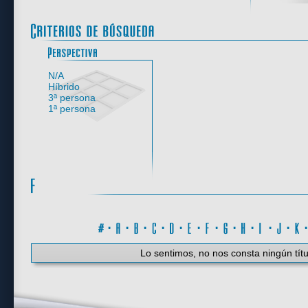
Perspectiva
N/A
Híbrido
3ª persona
1ª persona
#
·
A
·
B
·
C
·
D
·
E
·
F
·
G
·
H
·
I
·
J
·
K
Lo sentimos, no nos consta ningún títu