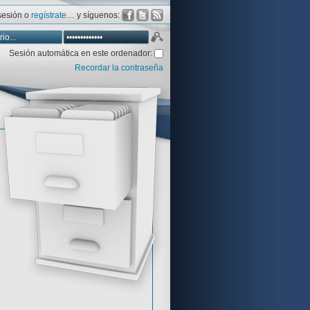
 sesión o
regístrate
… y síguenos:
Sesión automática en este ordenador:
Recordar la contraseña
Database
Aventura y CÍA
Aventuras gráficas al detalle
 peor votadas