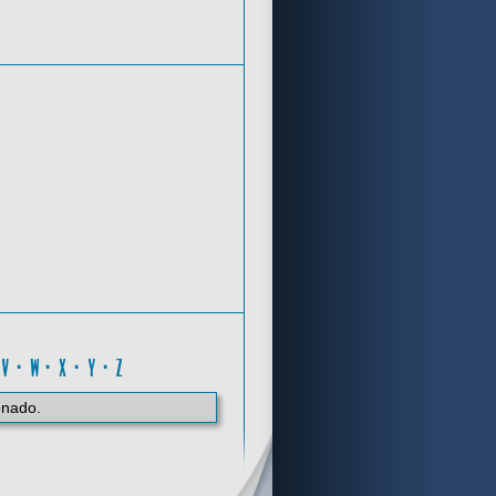
Criterios de búsqueda
Z
·
V
·
W
·
X
·
Y
·
Z
onado.