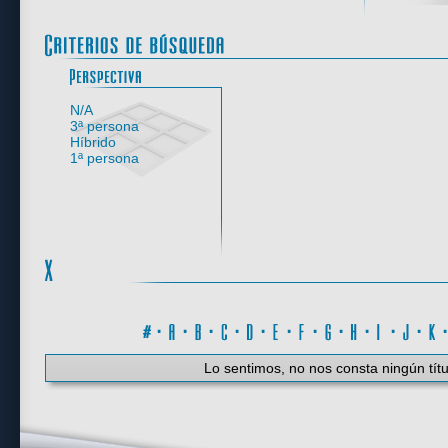
Perspectiva
N/A
3ª persona
Híbrido
1ª persona
#
·
A
·
B
·
C
·
D
·
E
·
F
·
G
·
H
·
I
·
J
·
K
Lo sentimos, no nos consta ningún títu