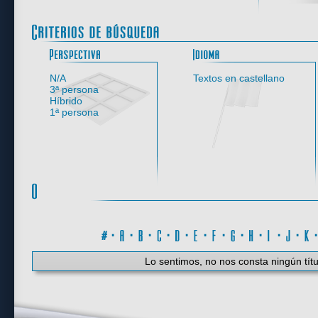
Perspectiva
N/A
Textos en castellano
3ª persona
Híbrido
1ª persona
#
·
A
·
B
·
C
·
D
·
E
·
F
·
G
·
H
·
I
·
J
·
K
Lo sentimos, no nos consta ningún títu