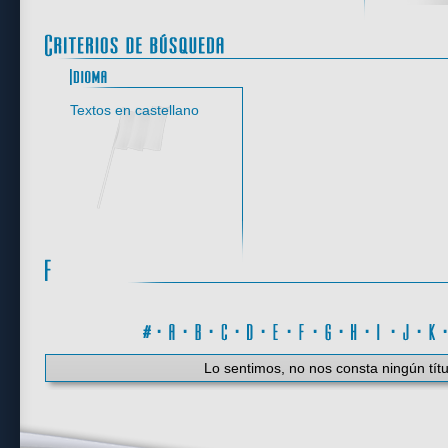
Idioma
Textos en castellano
#
·
A
·
B
·
C
·
D
·
E
·
F
·
G
·
H
·
I
·
J
·
K
Lo sentimos, no nos consta ningún títu