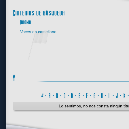
Idioma
Voces en castellano
#
·
A
·
B
·
C
·
D
·
E
·
F
·
G
·
H
·
I
·
J
·
K
Lo sentimos, no nos consta ningún títu