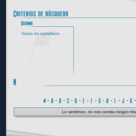
Idioma
Voces en castellano
#
·
A
·
B
·
C
·
D
·
E
·
F
·
G
·
H
·
I
·
J
·
K
Lo sentimos, no nos consta ningún títu