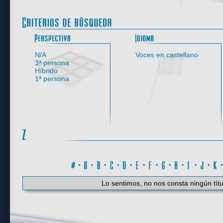
Perspectiva
N/A
Voces en castellano
3ª persona
Híbrido
1ª persona
#
·
A
·
B
·
C
·
D
·
E
·
F
·
G
·
H
·
I
·
J
·
K
Lo sentimos, no nos consta ningún títu