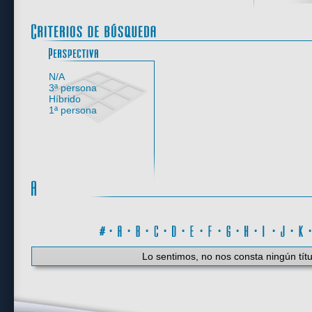
Perspectiva
N/A
3ª persona
Híbrido
1ª persona
#
·
A
·
B
·
C
·
D
·
E
·
F
·
G
·
H
·
I
·
J
·
K
Lo sentimos, no nos consta ningún títu