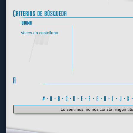
Idioma
Voces en castellano
#
·
A
·
B
·
C
·
D
·
E
·
F
·
G
·
H
·
I
·
J
·
K
Lo sentimos, no nos consta ningún títu