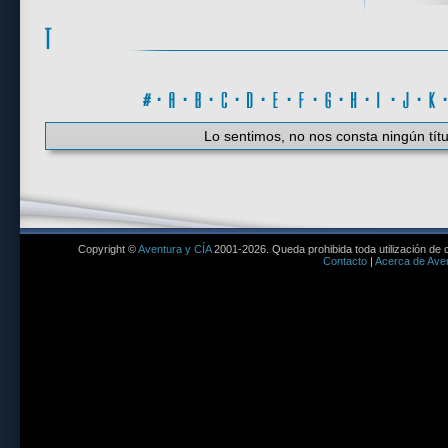
#
·
A
·
B
·
C
·
D
·
E
·
F
·
G
·
H
·
I
·
J
·
K
Lo sentimos, no nos consta ningún títu
Copyright ©
Aventura y CÍA
2001-2026. Queda prohibida toda utilización de c
Contacto
|
Acerca de Aven