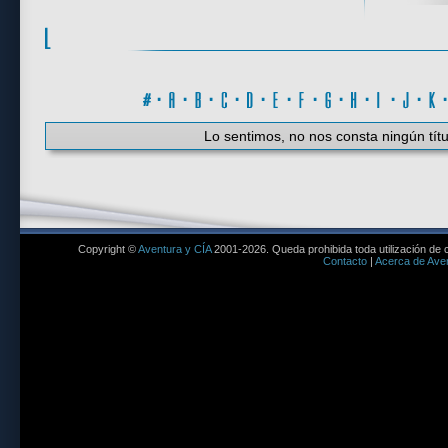
#
·
A
·
B
·
C
·
D
·
E
·
F
·
G
·
H
·
I
·
J
·
K
Lo sentimos, no nos consta ningún títu
Copyright ©
Aventura y CÍA
2001-2026. Queda prohibida toda utilización de c
Contacto
|
Acerca de Aven