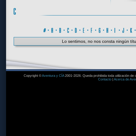
#
·
A
·
B
·
C
·
D
·
E
·
F
·
G
·
H
·
I
·
J
·
K
Lo sentimos, no nos consta ningún títu
Copyright ©
Aventura y CÍA
2001-2026. Queda prohibida toda utilización de c
Contacto
|
Acerca de Aven