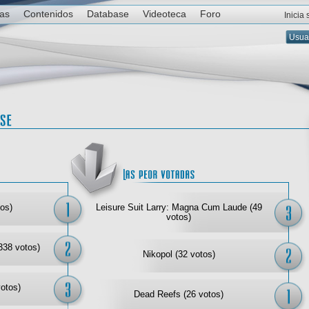
ias
Contenidos
Database
Videoteca
Foro
Inicia
Las mejor votadas
Las
os)
Leisure Suit Larry: Magna Cum Laude (49
votos)
338 votos)
Nikopol (32 votos)
votos)
Dead Reefs (26 votos)