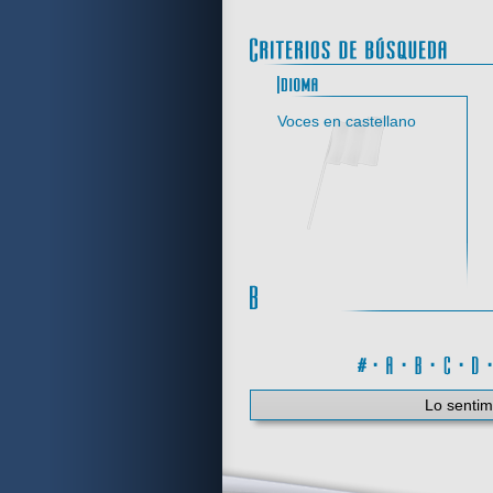
Idi
Voces en castellano
#
·
A
·
B
·
C
·
Lo sentim