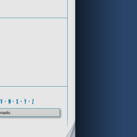
Criterios de búsqueda
B
·
V
·
W
·
X
·
Y
·
Z
onado.