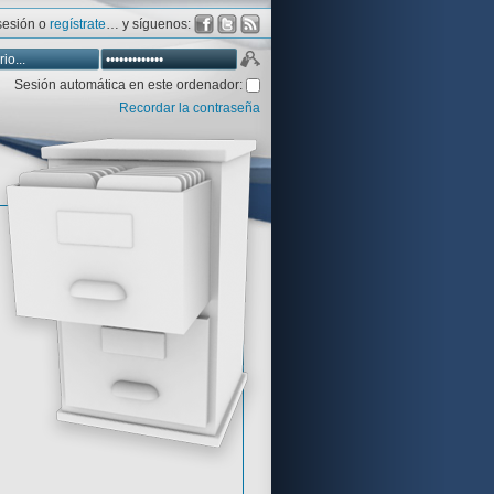
 sesión o
regístrate
… y síguenos:
Sesión automática en este ordenador:
Recordar la contraseña
Database
Aventura y CÍA
Aventuras gráficas al detalle
 peor votadas