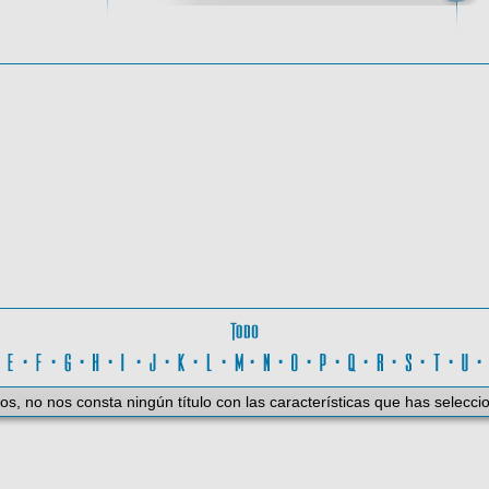
oma
Todo
D
·
E
·
F
·
G
·
H
·
I
·
J
·
K
·
L
·
M
·
N
·
O
·
P
·
Q
·
R
·
S
·
T
·
U
os, no nos consta ningún título con las características que has selecci