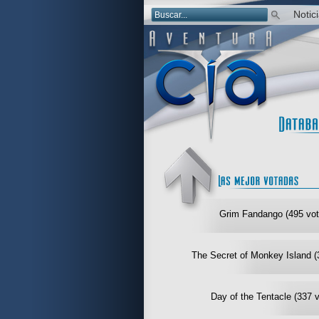
Notic
Grim Fandango (495 vot
The Secret of Monkey Island (
Day of the Tentacle (337 