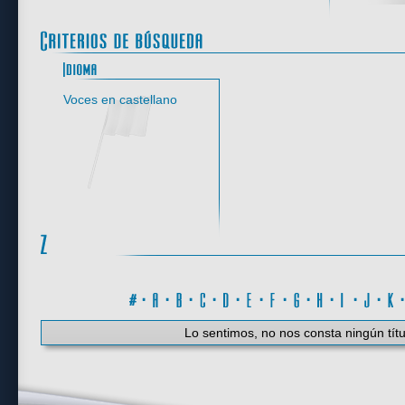
Idioma
Voces en castellano
#
·
A
·
B
·
C
·
D
·
E
·
F
·
G
·
H
·
I
·
J
·
K
Lo sentimos, no nos consta ningún títu