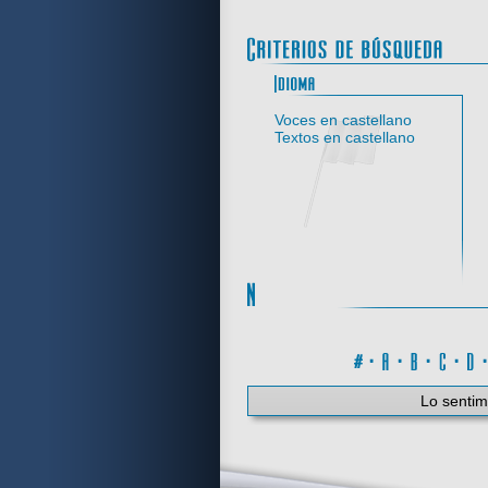
Idi
Voces en castellano
Textos en castellano
#
·
A
·
B
·
C
·
Lo sentim