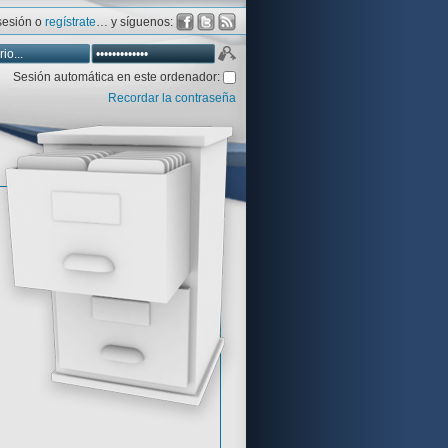
 sesión o
regístrate
… y síguenos:
Sesión automática en este ordenador:
Recordar la contraseña
Database
Aventura y CÍA
Aventuras gráficas al detalle
 peor votadas