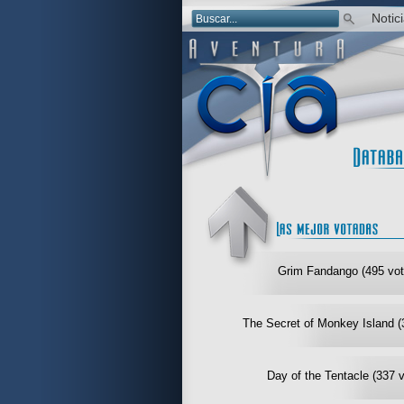
Notic
Grim Fandango (495 vot
The Secret of Monkey Island (
Day of the Tentacle (337 