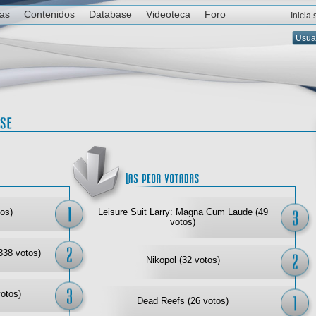
ias
Contenidos
Database
Videoteca
Foro
Inicia
Las mejor votadas
Las
os)
Leisure Suit Larry: Magna Cum Laude (49
votos)
338 votos)
Nikopol (32 votos)
votos)
Dead Reefs (26 votos)