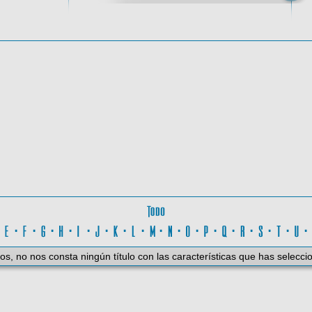
oma
Todo
D
·
E
·
F
·
G
·
H
·
I
·
J
·
K
·
L
·
M
·
N
·
O
·
P
·
Q
·
R
·
S
·
T
·
U
os, no nos consta ningún título con las características que has selecci