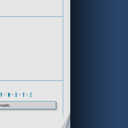
Criterios de búsqueda
N
·
V
·
W
·
X
·
Y
·
Z
onado.