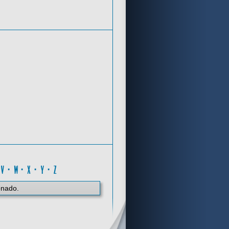
Criterios de búsqueda
H
·
V
·
W
·
X
·
Y
·
Z
onado.