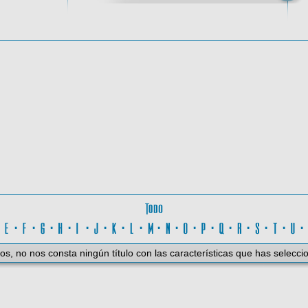
oma
Todo
D
·
E
·
F
·
G
·
H
·
I
·
J
·
K
·
L
·
M
·
N
·
O
·
P
·
Q
·
R
·
S
·
T
·
U
os, no nos consta ningún título con las características que has selecci