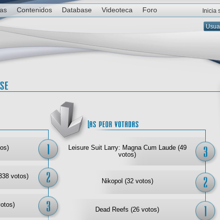
ias
Contenidos
Database
Videoteca
Foro
Inicia
Las mejor votadas
Las
os)
Leisure Suit Larry: Magna Cum Laude (49
votos)
338 votos)
Nikopol (32 votos)
votos)
Dead Reefs (26 votos)