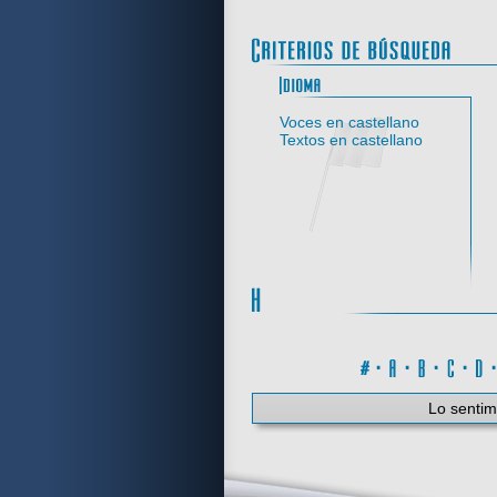
Idi
Voces en castellano
Textos en castellano
#
·
A
·
B
·
C
·
Lo sentim