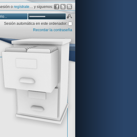
 sesión o
regístrate
… y síguenos:
Sesión automática en este ordenador:
Recordar la contraseña
Database
Aventura y CÍA
Aventuras gráficas al detalle
 peor votadas