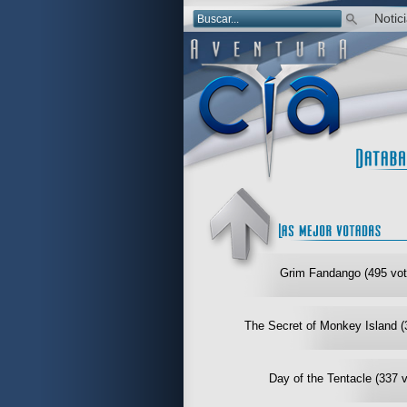
Notic
Grim Fandango (495 vot
The Secret of Monkey Island (
Day of the Tentacle (337 