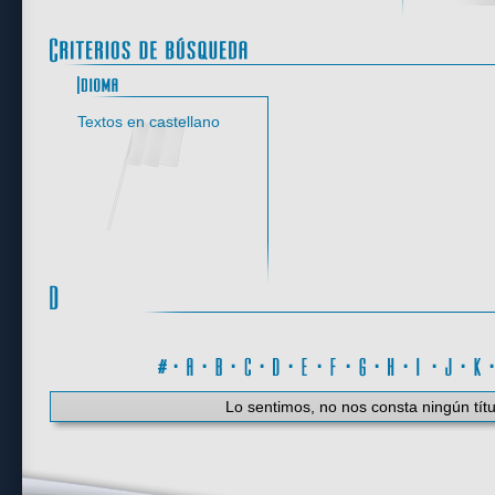
Idioma
Textos en castellano
#
·
A
·
B
·
C
·
D
·
E
·
F
·
G
·
H
·
I
·
J
·
K
Lo sentimos, no nos consta ningún títu