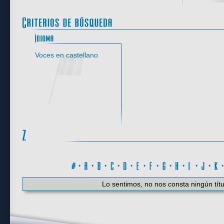
Idioma
Voces en castellano
#
·
A
·
B
·
C
·
D
·
E
·
F
·
G
·
H
·
I
·
J
·
K
Lo sentimos, no nos consta ningún títu