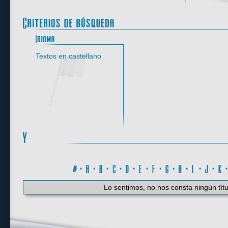
Idioma
Textos en castellano
#
·
A
·
B
·
C
·
D
·
E
·
F
·
G
·
H
·
I
·
J
·
K
Lo sentimos, no nos consta ningún títu