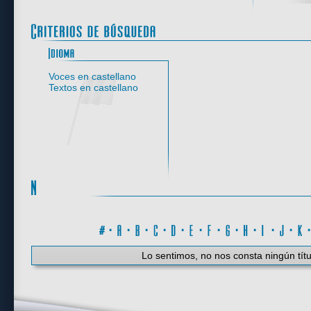
Idioma
Voces en castellano
Textos en castellano
#
·
A
·
B
·
C
·
D
·
E
·
F
·
G
·
H
·
I
·
J
·
K
Lo sentimos, no nos consta ningún títu