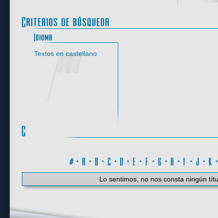
Idioma
Textos en castellano
#
·
A
·
B
·
C
·
D
·
E
·
F
·
G
·
H
·
I
·
J
·
K
Lo sentimos, no nos consta ningún títu