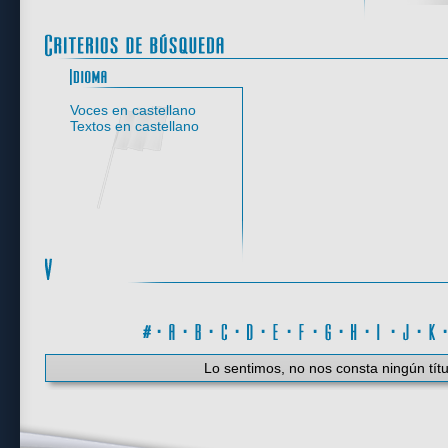
Idioma
Voces en castellano
Textos en castellano
#
·
A
·
B
·
C
·
D
·
E
·
F
·
G
·
H
·
I
·
J
·
K
Lo sentimos, no nos consta ningún títu