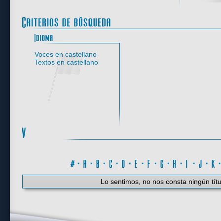
Idioma
Voces en castellano
Textos en castellano
#
·
A
·
B
·
C
·
D
·
E
·
F
·
G
·
H
·
I
·
J
·
K
Lo sentimos, no nos consta ningún títu