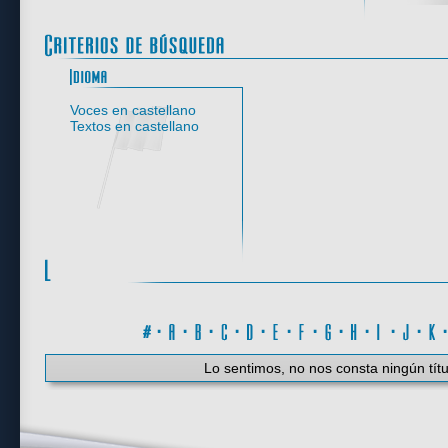
Idioma
Voces en castellano
Textos en castellano
#
·
A
·
B
·
C
·
D
·
E
·
F
·
G
·
H
·
I
·
J
·
K
Lo sentimos, no nos consta ningún títu