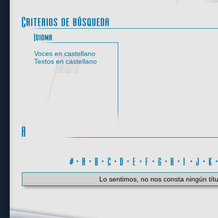
Idioma
Voces en castellano
Textos en castellano
#
·
A
·
B
·
C
·
D
·
E
·
F
·
G
·
H
·
I
·
J
·
K
Lo sentimos, no nos consta ningún títu