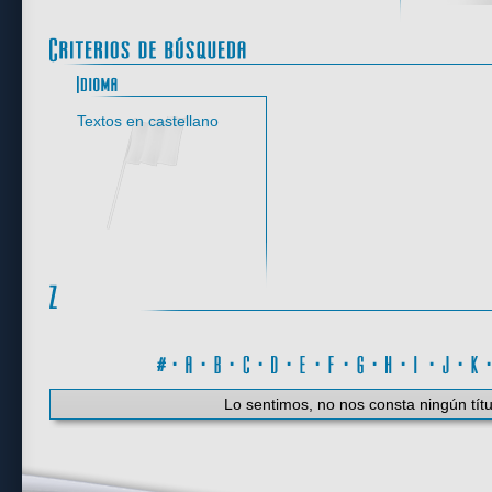
Idioma
Textos en castellano
#
·
A
·
B
·
C
·
D
·
E
·
F
·
G
·
H
·
I
·
J
·
K
Lo sentimos, no nos consta ningún títu