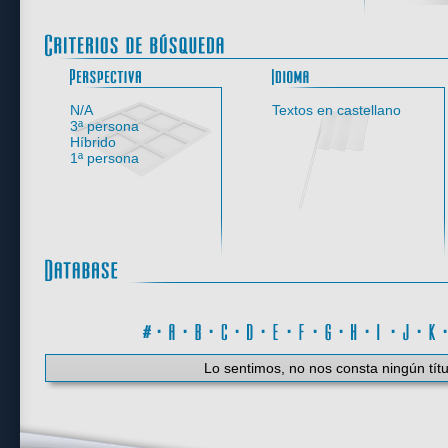
Perspectiva
N/A
Textos en castellano
3ª persona
Híbrido
1ª persona
#
·
A
·
B
·
C
·
D
·
E
·
F
·
G
·
H
·
I
·
J
·
K
Lo sentimos, no nos consta ningún títu