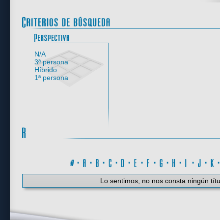
Perspectiva
N/A
3ª persona
Híbrido
1ª persona
#
·
A
·
B
·
C
·
D
·
E
·
F
·
G
·
H
·
I
·
J
·
K
Lo sentimos, no nos consta ningún títu