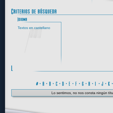
Idioma
Textos en castellano
#
·
A
·
B
·
C
·
D
·
E
·
F
·
G
·
H
·
I
·
J
·
K
Lo sentimos, no nos consta ningún títu