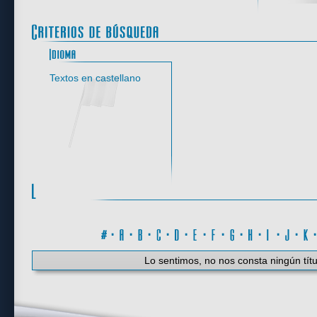
Idioma
Textos en castellano
#
·
A
·
B
·
C
·
D
·
E
·
F
·
G
·
H
·
I
·
J
·
K
Lo sentimos, no nos consta ningún títu