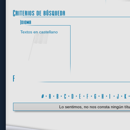
Idioma
Textos en castellano
#
·
A
·
B
·
C
·
D
·
E
·
F
·
G
·
H
·
I
·
J
·
K
Lo sentimos, no nos consta ningún títu