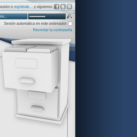
 sesión o
regístrate
… y síguenos:
Sesión automática en este ordenador:
Recordar la contraseña
Database
Aventura y CÍA
Aventuras gráficas al detalle
 peor votadas