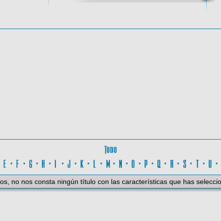
ctiva
Todo
D
·
E
·
F
·
G
·
H
·
I
·
J
·
K
·
L
·
M
·
N
·
O
·
P
·
Q
·
R
·
S
·
T
·
U
os, no nos consta ningún título con las características que has selecci