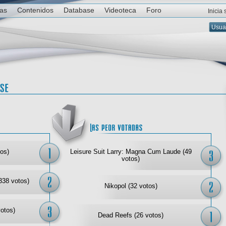
ias
Contenidos
Database
Videoteca
Foro
Inicia
Las mejor votadas
Las
os)
Leisure Suit Larry: Magna Cum Laude (49
votos)
338 votos)
Nikopol (32 votos)
votos)
Dead Reefs (26 votos)