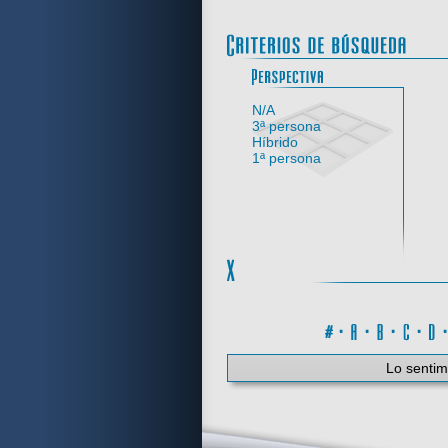
Perspe
N/A
3ª persona
Híbrido
1ª persona
#
·
A
·
B
·
C
·
Lo sentim