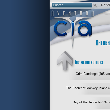
Notic
Grim Fandango (495 vot
The Secret of Monkey Island (
Day of the Tentacle (337 