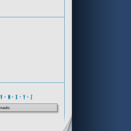
Criterios de búsqueda
X
·
V
·
W
·
X
·
Y
·
Z
onado.