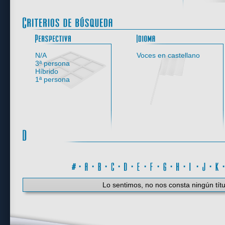
Perspectiva
N/A
Voces en castellano
3ª persona
Híbrido
1ª persona
#
·
A
·
B
·
C
·
D
·
E
·
F
·
G
·
H
·
I
·
J
·
K
Lo sentimos, no nos consta ningún títu