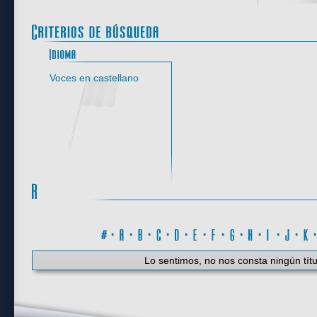
Idioma
Voces en castellano
#
·
A
·
B
·
C
·
D
·
E
·
F
·
G
·
H
·
I
·
J
·
K
Lo sentimos, no nos consta ningún títu